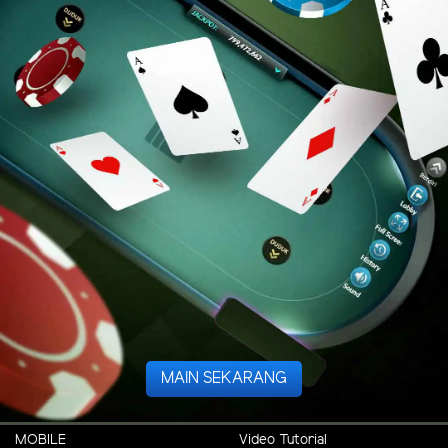
MAIN SEKARANG
MOBILE
Video Tutorial