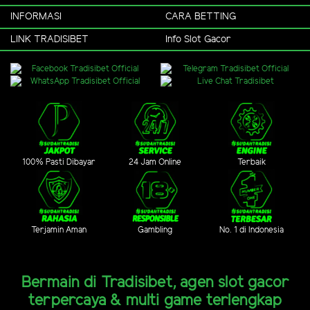
INFORMASI
CARA BETTING
LINK TRADISIBET
Info Slot Gacor
100% Pasti Dibayar
24 Jam Online
Terbaik
Terjamin Aman
Gambling
No. 1 di Indonesia
Bermain di Tradisibet, agen slot gacor
terpercaya & multi game terlengkap