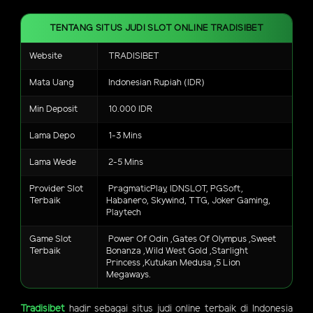
TENTANG SITUS JUDI SLOT ONLINE TRADISIBET
Website
TRADISIBET
Mata Uang
Indonesian Rupiah (IDR)
Min Deposit
10.000 IDR
Lama Depo
1-3 Mins
Lama Wede
2-5 Mins
Provider Slot
PragmaticPlay, IDNSLOT, PGSoft,
Terbaik
Habanero, Skywind, TTG, Joker Gaming,
Playtech
Game Slot
Power Of Odin ,Gates Of Olympus ,Sweet
Terbaik
Bonanza ,Wild West Gold ,Starlight
Princess ,Kutukan Medusa ,5 Lion
Megaways.
Tradisibet
hadir sebagai situs judi online terbaik di Indonesia