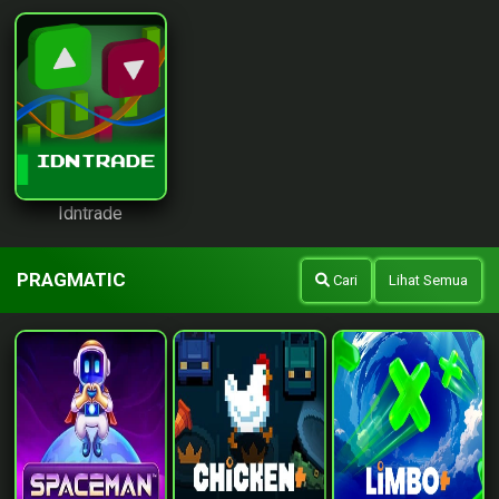
Idntrade
PRAGMATIC
Cari
Lihat Semua