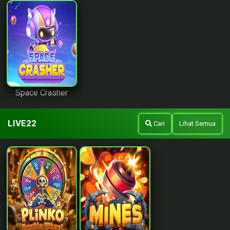
Space Crasher
LIVE22
Cari
Lihat Semua