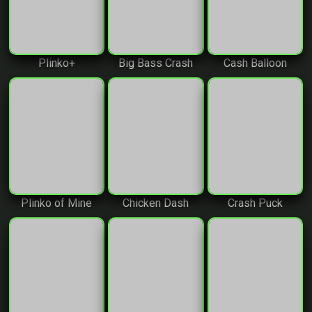
Plinko+
Big Bass Crash
Cash Balloon
Plinko of Mine
Chicken Dash
Crash Puck