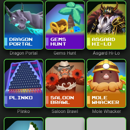
Dragon Portal
Gems Hunt
Asgard Hi-Lo
Plinko
Saloon Brawl
Mole Whacker