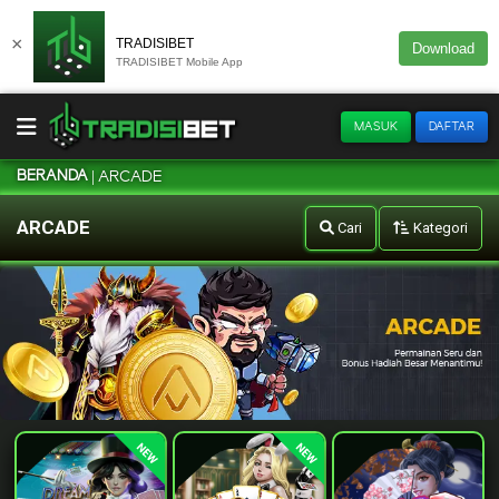
×
TRADISIBET
Download
TRADISIBET Mobile App
MASUK
DAFTAR
BERANDA
ARCADE
ARCADE
Cari
Kategori
NEW
NEW