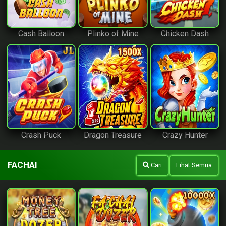
Cash Balloon
Plinko of Mine
Chicken Dash
Crash Puck
Dragon Treasure
Crazy Hunter
FACHAI
Cari
Lihat Semua