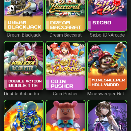
Dream Blackjack
Dream Baccarat
Sicbo IDNArcade
Double Action Roulette
Coin Pusher
Minesweeper Hollywood