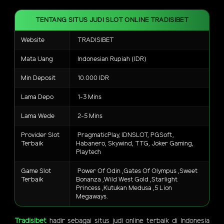
TENTANG SITUS JUDI SLOT ONLINE TRADISIBET
Website
TRADISIBET
Mata Uang
Indonesian Rupiah (IDR)
Min Deposit
10.000 IDR
Lama Depo
1-3 Mins
Lama Wede
2-5 Mins
Provider Slot
PragmaticPlay, IDNSLOT, PGSoft,
Terbaik
Habanero, Skywind, TTG, Joker Gaming,
Playtech
Game Slot
Power Of Odin ,Gates Of Olympus ,Sweet
Terbaik
Bonanza ,Wild West Gold ,Starlight
Princess ,Kutukan Medusa ,5 Lion
Megaways.
Tradisibet
hadir sebagai situs judi online terbaik di Indonesia