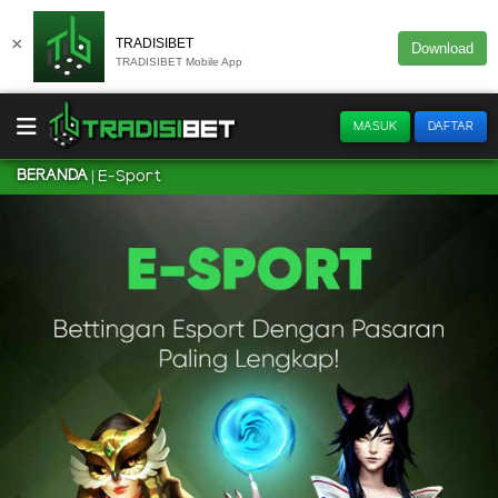
×
TRADISIBET
Download
TRADISIBET Mobile App
MASUK
DAFTAR
BERANDA
E-Sport