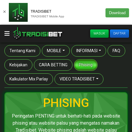
×
TRADISIBET
Download
TRADISIBET Mobile App
MASUK
DAFTAR
Tentang Kami
MOBILE
INFORMASI
FAQ
Kebijakan
CARA BETTING
Phising
Kalkulator Mix Parlay
VIDEO TRADISIBET
PHISING
Peringatan PENTING untuk berhati-hati pada website
phising atau website palsu yang mengatas namakan
Tradisibet. Website phising adalah website palsu