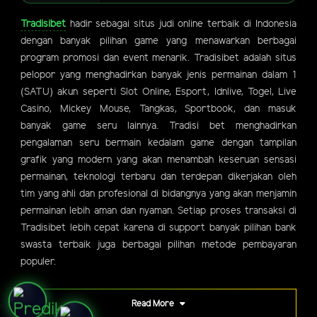
Tradisibet
hadir sebagai situs judi online terbaik di Indonesia
dengan banyak pilihan game yang menawarkan berbagai
program promosi dan event menarik. Tradisibet adalah situs
pelopor yang menghadirkan banyak jenis permainan dalam 1
(SATU) akun seperti Slot Online, Esport, Idnlive, Togel, Live
Casino, Mickey Mouse, Tangkas, Sportbook, dan masuk
banyak game seru lainnya. Tradisi bet menghadirkan
pengalaman seru bermain kedalam game dengan tampilan
grafik yang modern yang akan menambah keseruan sensasi
permainan, teknologi terbaru dan terdepan dikerjakan oleh
tim yang ahli dan profesional di bidangnya yang akan menjamin
permainan lebih aman dan nyaman. Setiap proses transaksi di
Tradisibet lebih cepat karena di support banyak pilihan bank
swasta terbaik juga berbagai pilihan metode pembayaran
populer.
Read More