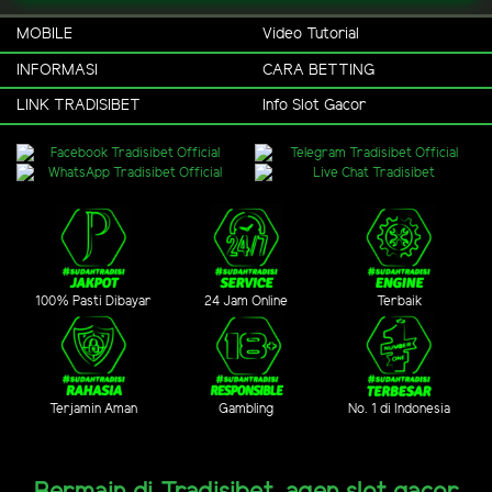
MOBILE
Video Tutorial
INFORMASI
CARA BETTING
LINK TRADISIBET
Info Slot Gacor
100% Pasti Dibayar
24 Jam Online
Terbaik
Terjamin Aman
Gambling
No. 1 di Indonesia