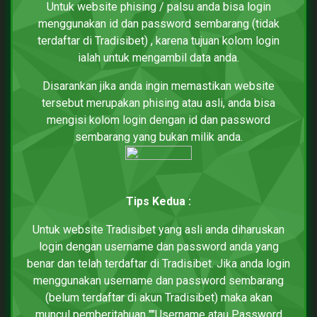
Untuk website phising / palsu anda bisa login
menggunakan id dan password sembarang (tidak
terdaftar di Tradisibet) , karena tujuan kolom login
ialah untuk mengambil data anda.
Disarankan jika anda ingin memastikan website
tersebut merupakan phising atau asli, anda bisa
mengisi kolom login dengan id dan password
sembarang yang bukan milik anda.
Tips Kedua :
Untuk website Tradisibet yang asli anda diharuskan
login dengan username dan password anda yang
benar dan telah terdaftar di Tradisibet. Jika anda login
menggunakan username dan password sembarang
(belum terdaftar di akun Tradisibet) maka akan
muncul pemberitahuan ""Username atau Password