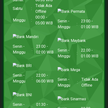
Tidak Ada
Sabtu
:
Offline
00:00 -
Minggu
:
Senin -
23:00 -
05:00 WIB
:
Minggu
01:00 WIB
Senin -
23:00 -
:
Senin -
22.00 -
Minggu
02:00 WIB
:
Minggu
01.00 WIB
Senin -
22:00 -
:
Senin -
Tidak Ada
Minggu
06:00 WIB
:
Minggu
Offline
Senin -
01:30 -
: