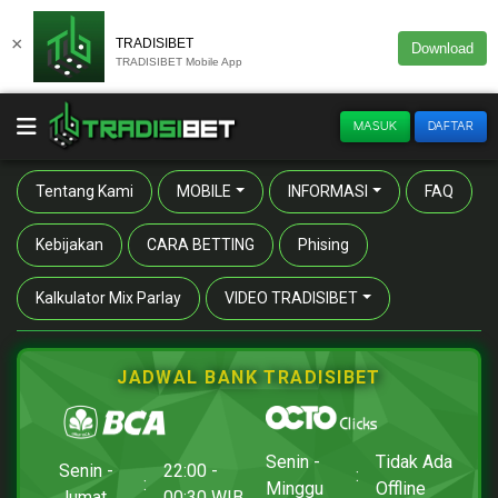
×
TRADISIBET
Download
TRADISIBET Mobile App
MASUK
DAFTAR
Tentang Kami
MOBILE
INFORMASI
FAQ
Kebijakan
CARA BETTING
Phising
Kalkulator Mix Parlay
VIDEO TRADISIBET
JADWAL BANK TRADISIBET
Senin -
Tidak Ada
Senin -
22:00 -
:
:
Minggu
Offline
Jumat
00:30 WIB