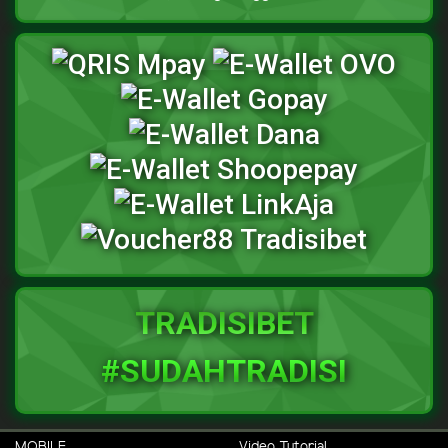
TRADISIBET
#SUDAHTRADISI
MOBILE
Video Tutorial