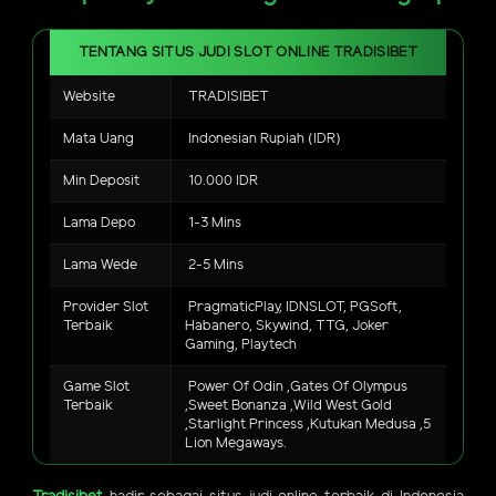
TENTANG SITUS JUDI SLOT ONLINE TRADISIBET
Website
TRADISIBET
Mata Uang
Indonesian Rupiah (IDR)
Min Deposit
10.000 IDR
Lama Depo
1-3 Mins
Lama Wede
2-5 Mins
Provider Slot
PragmaticPlay, IDNSLOT, PGSoft,
Terbaik
Habanero, Skywind, TTG, Joker
Gaming, Playtech
Game Slot
Power Of Odin ,Gates Of Olympus
Terbaik
,Sweet Bonanza ,Wild West Gold
,Starlight Princess ,Kutukan Medusa ,5
Lion Megaways.